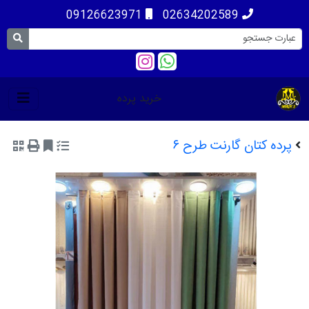
09126623971
02634202589
خرید پرده
پرده کتان گارنت طرح ۶