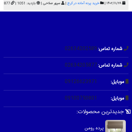
۱۴۰۲/۱۱/۲۸ |
خرید پرده آماده در کرج
|
سپهر صلاحی |
بازدید: 1051 |
41877
02634202589
شماره تماس:
02634205877
شماره تماس:
09126623971
موبایل:
09100750801
موبایل:
جدیدترین محصولات:
پرده رومن