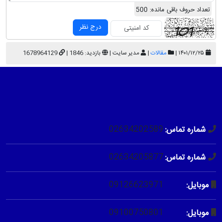
تعداد حروف باقی مانده:
500
درج نظر
۱۴۰۱/۱۲/۲۵ |
مقالات
|
مدیر سایت |
بازدید: 1846 |
1678964129
02634202589
شماره تماس:
02634205877
شماره تماس:
09126623971
موبایل:
09100750801
موبایل: