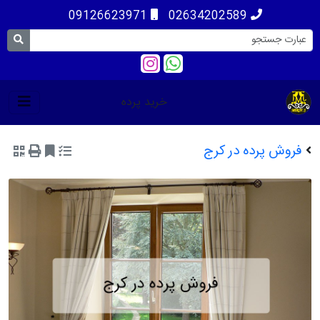
09126623971
02634202589
خرید پرده
فروش پرده در کرج