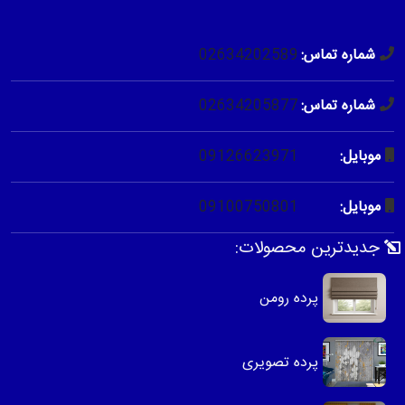
02634202589
شماره تماس:
02634205877
شماره تماس:
09126623971
موبایل:
09100750801
موبایل:
جدیدترین محصولات:
پرده رومن
پرده تصویری