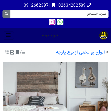
09126623971
02634202589
خرید پرده
انواع رو تختی از نوع پارچه